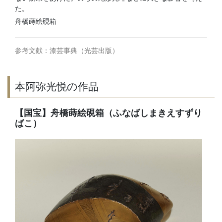
た。
舟橋蒔絵硯箱
参考文献：漆芸事典（光芸出版）
本阿弥光悦の作品
【国宝】舟橋蒔絵硯箱（ふなばしまきえすずり
ばこ）