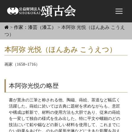
>
作家：漆芸（漆工）
>
本阿弥 光悦（ほんあみ こうえ
つ）
本阿弥 光悦（ほんあみ こうえつ）
画家（1658~1716）
本阿弥光悦の略歴
書が寛永の三筆と称される他、陶磁、蒔絵、茶道など幅広く
活躍した。蒔絵に於いては古典に題材を求めながらも、意匠
や構成は斬新で、材料の使用方法も大胆であり、従来の蒔絵
を一変して独自の様式を生み出した。特に平文や螺鈿のどの
技法にいて鉛や錫などの新しい材料を使用して、これまでに
ない効果をあげた。のちの尾形光琳などに大きな影響を与え