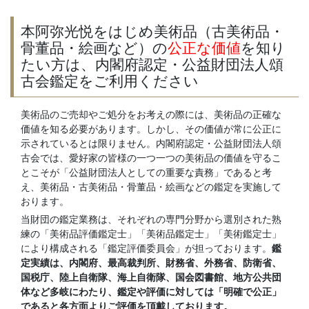
本阿弥光悦をはじめ美術品（古美術品・
骨董品・絵画など）の
公正な価値
を知り
たい方は、内閣府認定・公益財団法人頌
古会鑑定をご利用ください
美術品のご売却やご処分をお考えの際には、美術品の正確な
価値を知る必要があります。しかし、その価値が常に公正に
示されているとは限りません。内閣府認定・公益財団法人頌
古会では、愛好家の皆様の一つ一つの美術品の価値を守るこ
とこそが「公益財団法人としての重要な責務」であると考
え、美術品・古美術品・骨董品・絵画などの鑑定を実施して
おります。
当財団の鑑定業務は、それぞれの専門分野から選別された熟
練の「美術品評価鑑定士」「美術品鑑定士」「美術鑑定士」
により構成される「鑑定評価委員会」が担っております。
鑑
定実績は、内閣府、最高裁判所、財務省、外務省、防衛省、
国税庁、陸上自衛隊、海上自衛隊、国会図書館、地方公共団
体など多岐にわたり、鑑定や評価に対しては「明確で公正」
であると各方面よりご評価を頂戴しております。