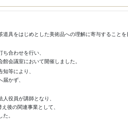
茶道具をはじめとした美術品への理解に寄与することを
打ち合わせを行い、
念会館会議室において開催しました。
告知等により、
へ届かず、
法人役員が講師となり、
替え後の関連事業として、
した。