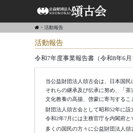
>
活動報告
活動報告
令和7年度事業報告書（令和8年6月
当公益財団法人頌古会は、日本国民
それらの継承及び伝承に努め、「茶
文化教養の高揚、啓蒙に寄与するこ
財団法人頌古会として昭和52年に設
令和2年7月には主務官庁を内閣府
多くの国民の方々に公益財団法人頌