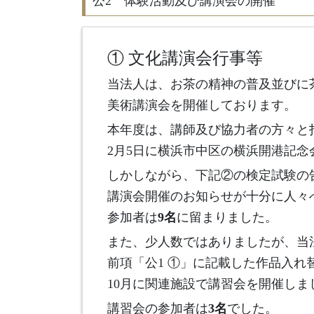
公2 体験活動及び講演会の開催
① 文化講演会行事等
当法人は、お茶の精神の普及並びに
美術講演会を開催しております。
本年度は、講師及び協力者の方々と
2月5日に横浜市中区の横浜開港記
しかしながら、下記②の検定試験の
講演会開催のお知らせが十分に人々
参加者は
9名
に留まりました。
また、少人数ではありましたが、当
前項「公1 ①」に記載した作品入れ
10月に関連施設で講習会を開催しま
講習会の参加者は
3名
でした。