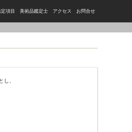
鑑定項目
美術品鑑定⼠
アクセス
お問合せ
とし、