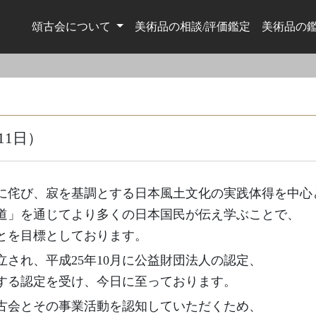
頌古会について
美術品の相談/評価鑑定
美術品の
11日）
に侘び、寂を基調とする日本風土文化の実践体得を中心
道」を通じてより多くの日本国民が伝え学ぶことで、
とを目標としております。
立され、平成25年10月に公益財団法人の認定、
とする認定を受け、今日に至っております。
古会とその事業活動を認知していただくため、