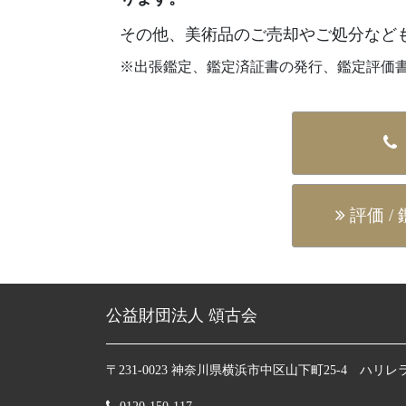
その他、美術品のご売却やご処分など
※出張鑑定、鑑定済証書の発行、鑑定評価
評価 /
公益財団法人 頌古会
〒231-0023 神奈川県横浜市中区山下町25-4 ハリレ