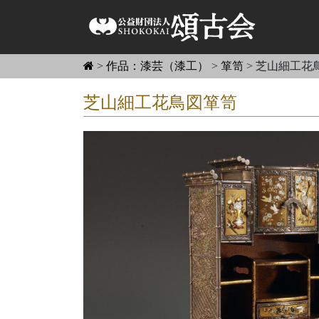
>
作品：漆芸（漆工）
>
箪笥
>
芝山細工花
芝山細工花鳥図箪笥