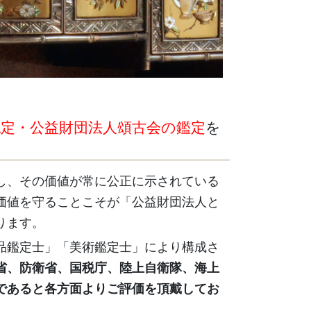
認定・公益財団法人頌古会の鑑定
を
し、その価値が常に公正に示されている
価値を守ることこそが「公益財団法人と
ります。
品鑑定士」「美術鑑定士」により構成さ
省、防衛省、国税庁、陸上自衛隊、海上
であると各方面よりご評価を頂戴してお