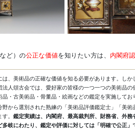
画など）の
公正な価値
を知りたい方は、
内閣府
には、美術品の正確な価値を知る必要があります。しか
団法人頌古会では、愛好家の皆様の一つ一つの美術品の
術品・古美術品・骨董品・絵画などの鑑定を実施してお
分野から選別された熟練の「美術品評価鑑定士」「美術
ます。
鑑定実績は、内閣府、最高裁判所、財務省、外務
ど多岐にわたり、鑑定や評価に対しては「明確で公正」