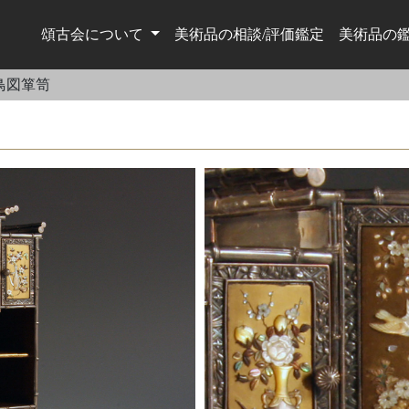
頌古会について
美術品の相談/評価鑑定
美術品の
鳥図箪笥