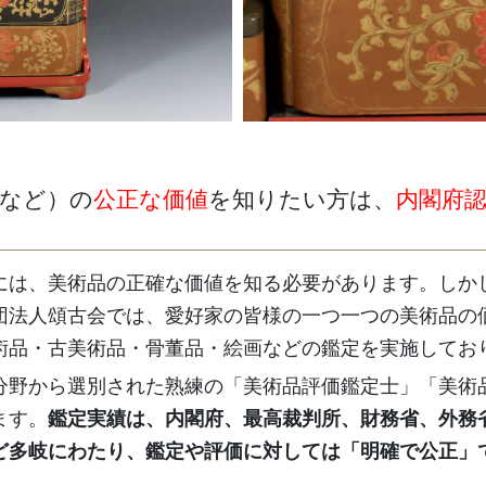
画など）の
公正な価値
を知りたい方は、
内閣府
には、美術品の正確な価値を知る必要があります。しか
団法人頌古会では、愛好家の皆様の一つ一つの美術品の
術品・古美術品・骨董品・絵画などの鑑定を実施してお
分野から選別された熟練の「美術品評価鑑定士」「美術
ます。
鑑定実績は、内閣府、最高裁判所、財務省、外務
ど多岐にわたり、鑑定や評価に対しては「明確で公正」