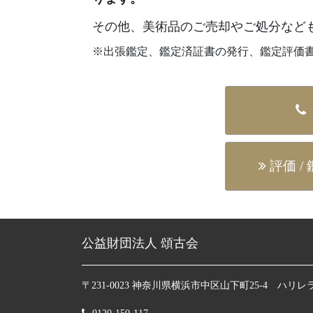
その他、美術品のご売却やご処分など
※出張鑑定、鑑定済証書の発行、鑑定評価
評価 /
公益財団法人 頌古会
〒231-0023 神奈川県横浜市中区山下町25-4 ハリレ