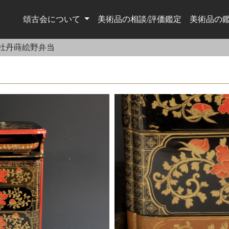
頌古会について
美術品の相談/評価鑑定
美術品の
牡丹蒔絵野弁当