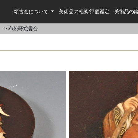
頌古会について
美術品の相談/評価鑑定
美術品の
）
>
布袋蒔絵香合