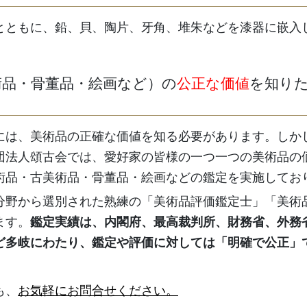
とともに、鉛、貝、陶片、牙角、堆朱などを漆器に嵌入
術品・骨董品・絵画など）の
公正な価値
を知り
には、美術品の正確な価値を知る必要があります。しか
団法人頌古会では、愛好家の皆様の一つ一つの美術品の
術品・古美術品・骨董品・絵画などの鑑定を実施してお
分野から選別された熟練の「美術品評価鑑定士」「美術
ます。
鑑定実績は、内閣府、最高裁判所、財務省、外務
ど多岐にわたり、鑑定や評価に対しては「明確で公正」
も、
お気軽にお問合せください。