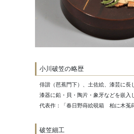
小川破笠の略歴
俳諧（芭蕉門下）、土佐絵、漆芸に長
漆器に鉛・貝・陶片・象牙などを嵌入
代表作：「春日野蒔絵硯箱 柏に木菟
破笠細工