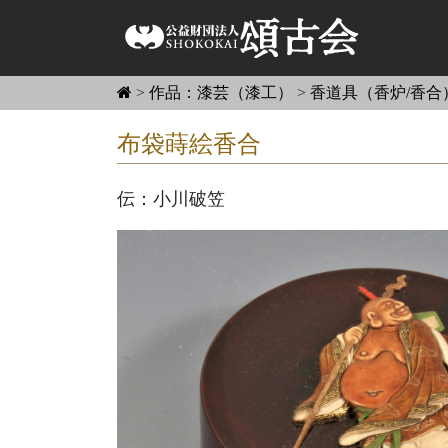
>
作品：漆芸（漆工）
>
香道具（香炉/香合
布袋蒔絵香合
伝：小川破笠