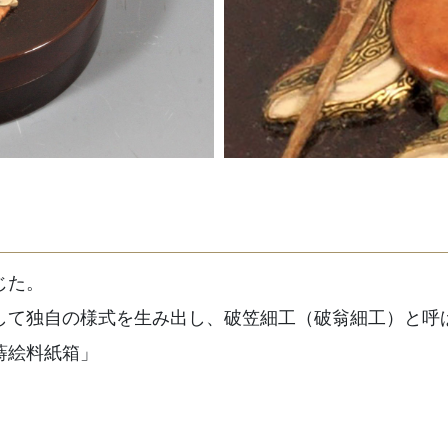
じた。
して独自の様式を生み出し、破笠細工（破翁細工）と呼
蒔絵料紙箱」